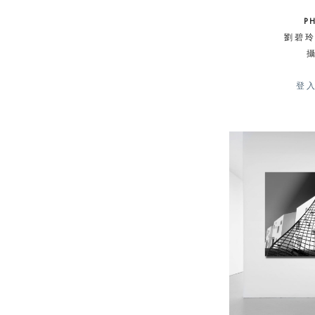
P
劉碧玲 
登