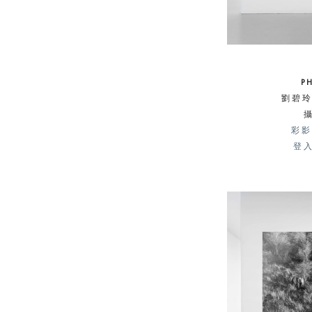
P
劉碧玲 
彩影
登