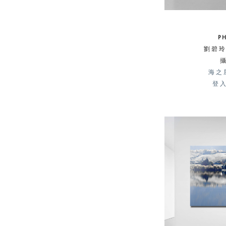
P
劉碧玲 
海之
登