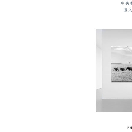
中央車
登
P