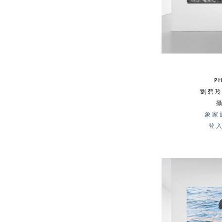
P
劉碧玲 
象家
登