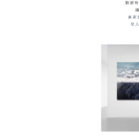
劉碧玲 
象家
登