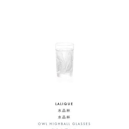
LALIQUE
水晶杯
水晶杯
OWL HIGHBALL GLASSES