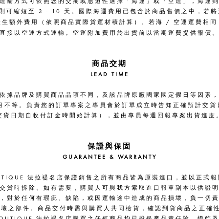
運輸方式可依照您的交期或急迫性選擇「海運」或「空運」，海運
運則可縮短至 3 - 10 天。國際海運費用已包含於商品售價之中，若
產生額外費用（依照商品實際貨運材積計算）。若海 /
空運運費相同
直接以空運方式運輸。空運附加費用於出貨前以當期運費提供報價
商品交期
LEAD TIME
依據品牌及購買商品品項不同，及該品牌原廠國家國定假日等因素
6 個月不等。負責您的訂單專案之專員會於訂單成立時告知正確預計交
交貨日期自收付訂金時開始計算），並由專員每週回報專案出貨進度
保證與保固
GUARANTEE & WARRANTY
 BOUTIQUE 法拉禔名店保證銷售之所有商品皆為原裝進口，並以正式
交貨時拆除。如有需要，購買人可與我方索取進口報單副本以供證
，對於任何有瑕疵、缺陷，或因運輸途中造成的商品損壞，負一切
 損壞之部件。商品交付時需與購買人共同檢貨，確認到貨商品之正確
Ē BOUTIQUE 法拉禔名店購買之任何商品均已投保產品責任險，
燈飾