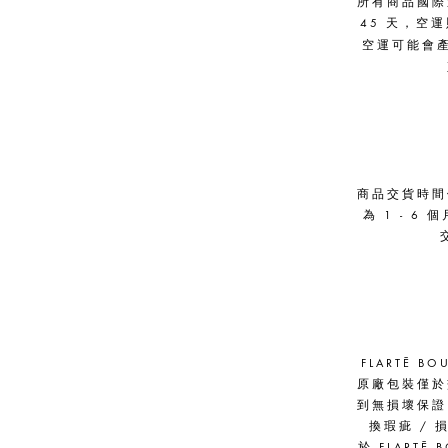
所有商品國際
45 天，空
空運可能會
商品交貨時間
為 1 - 
FLARTĒ
原廠包裝僅於
到無損壞保證
換瑕疵 /
於 FLART