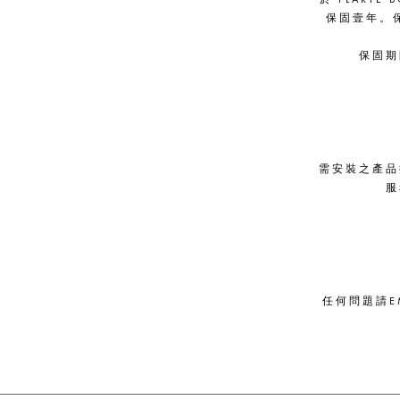
保固壹年。
保固期
需安裝之產品
服
任何問題請EM