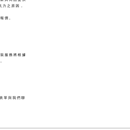
抗力之原因，
供報價。
安裝服務將根據
價。
表單與我們聯