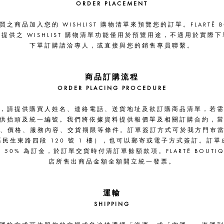
ORDER PLACEMENT
之商品加入您的 WISHLIST 購物清單來預覽您的訂單。FLARTĒ BO
提供之 WISHLIST 購物清單功能僅用於預覽用途，不適用於實際
下單訂購請洽專人，或直接與您的銷售專員聯繫。
商品訂購流程
ORDER PLACING PROCEDURE
，請提供購買人姓名、連絡電話、送貨地址及欲訂購商品清單，若
供抬頭及統一編號。我們將依據資料提供報價單及相關訂購合約，
、價格、服務內容、交貨期限等條件。
訂單簽訂方式可於我方門市當
民生東路四段 120 號 1 樓），也可以郵寄或電子方式簽訂。
訂單
 50% 為訂金，於訂單交貨時付清訂單餘額款項。FLARTĒ BOUTIQ
店所售出商品金額全額開立統一發票。
運輸
SHIPPING