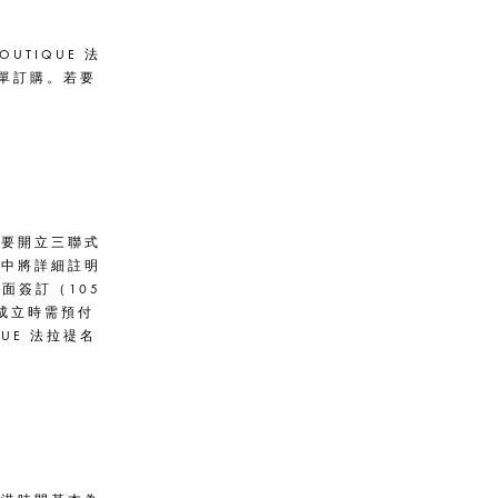
UTIQUE 法
下單訂購。若要
需要開立三聯式
當中將詳細註明
面簽訂（105
成立時需預付
UE 法拉禔名