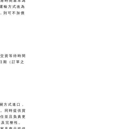
到港時間基本為
將運輸方式改為
，則可不加價
。
，交貨等待時間
貨日期（訂單之
。
報關方式進口，
明。同時提供貨
責任並且負責更
性及完整性。
及家具商品提供