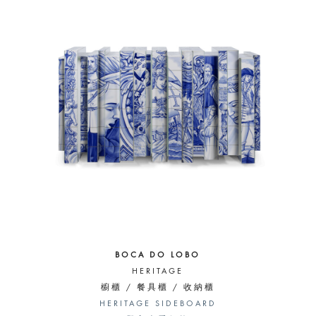
BOCA DO LOBO
HERITAGE
櫥櫃 / 餐具櫃 / 收納櫃
HERITAGE SIDEBOARD