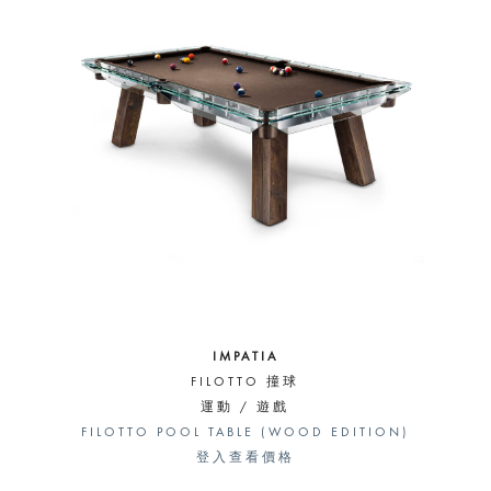
IMPATIA
FILOTTO 撞球
運動 / 遊戲
FILOTTO POOL TABLE (WOOD EDITION)
登入查看價格