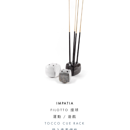
IMPATIA
FILOTTO 撞球
運動 / 遊戲
TOCCO CUE RACK