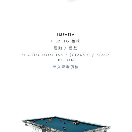
IMPATIA
FILOTTO 撞球
運動 / 遊戲
FILOTTO POOL TABLE (CLASSIC / BLACK
EDITION)
登入查看價格