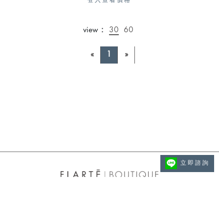
登入查看價格
view：
30
60
«
1
»
立即諮詢
FLARTĒ BOUTIQUE CO.,LTD.
隱私權政策