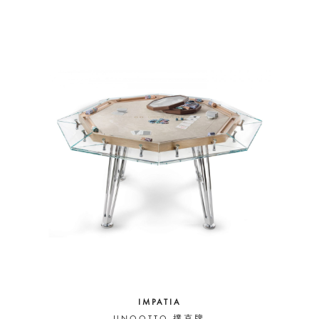
IMPATIA