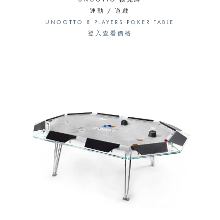
UNOOTTO 撲克牌
運動 / 遊戲
UNOOTTO 8 PLAYERS POKER TABLE
登入查看價格