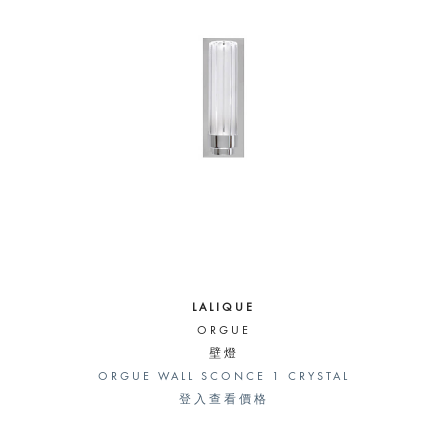
LALIQUE
ORGUE
壁燈
ORGUE WALL SCONCE 1 CRYSTAL
登入查看價格